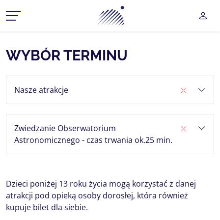
Planetarium Śląski Park Na
UŻY
CZ MENU ROZWIJANE
WYBÓR TERMINU
CZ MENU ROZWIJANE
Nasze atrakcje
CZ MENU ROZWIJANE
CZ MENU ROZWIJANE
Zwiedzanie Obserwatorium
CZ MENU ROZWIJANE
Astronomicznego - czas trwania ok.25 min.
Dzieci poniżej 13 roku życia mogą korzystać z danej
atrakcji pod opieką osoby dorosłej, która również
kupuje bilet dla siebie.