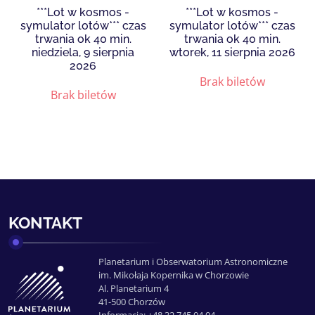
***Lot w kosmos -
***Lot w kosmos -
symulator lotów*** czas
symulator lotów*** czas
trwania ok 40 min.
trwania ok 40 min.
niedziela, 9 sierpnia
wtorek, 11 sierpnia 2026
2026
Brak biletów
Brak biletów
KONTAKT
Planetarium i Obserwatorium Astronomiczne
im. Mikołaja Kopernika w Chorzowie
Al. Planetarium 4
41-500 Chorzów