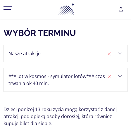
Planetarium Śląski Park Na
UŻY
CZ MENU ROZWIJANE
WYBÓR TERMINU
CZ MENU ROZWIJANE
Nasze atrakcje
CZ MENU ROZWIJANE
CZ MENU ROZWIJANE
***Lot w kosmos - symulator lotów*** czas
CZ MENU ROZWIJANE
trwania ok 40 min.
Dzieci poniżej 13 roku życia mogą korzystać z danej
atrakcji pod opieką osoby dorosłej, która również
kupuje bilet dla siebie.