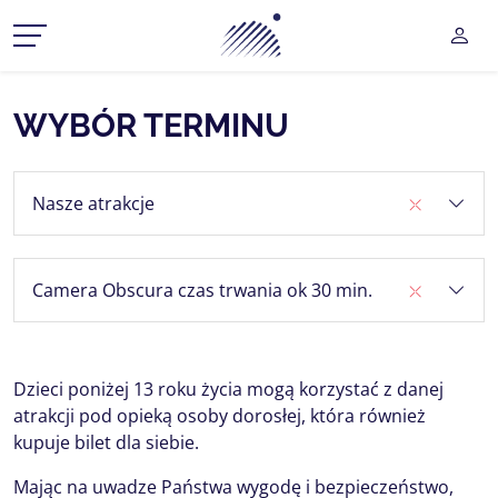
Planetarium Śląski Park Na
UŻY
CZ MENU ROZWIJANE
WYBÓR TERMINU
CZ MENU ROZWIJANE
Nasze atrakcje
CZ MENU ROZWIJANE
CZ MENU ROZWIJANE
Camera Obscura czas trwania ok 30 min.
CZ MENU ROZWIJANE
Dzieci poniżej 13 roku życia mogą korzystać z danej
atrakcji pod opieką osoby dorosłej, która również
kupuje bilet dla siebie.
Mając na uwadze Państwa wygodę i bezpieczeństwo,