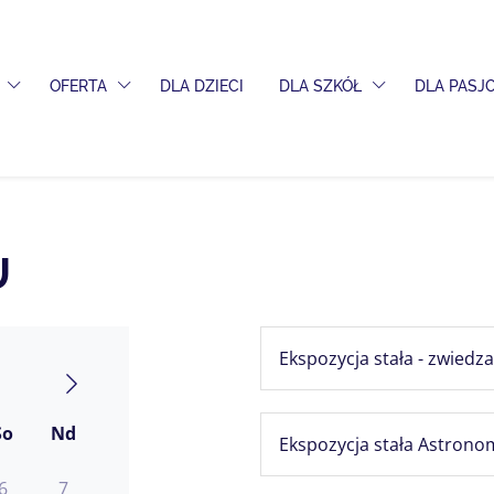
PRZEŁĄCZ MENU ROZWIJANE
PRZEŁĄCZ MENU ROZWIJANE
PRZEŁĄCZ MENU
OFERTA
DLA DZIECI
DLA SZKÓŁ
DLA PAS
U
Ekspozycja stała - zwiedz
So
Nd
Ekspozycja stała Astronom
6
7