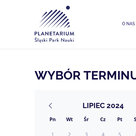
Planetarium Śląski Park Nauki
O NAS
WYBÓR TERMIN
LIPIEC 2024
Pn
Wt
Śr
Cz
Pt
1
2
3
4
5