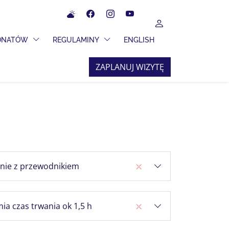
Meteo
Facebook
Instagram
YouTube
UŻYTKOWNIK
 ROZWIJANE
PRZEŁĄCZ MENU ROZWIJANE
PRZEŁĄCZ MENU ROZWIJANE
JONATÓW
REGULAMINY
ENGLISH
ZAPLANUJ WIZYTĘ
anie z przewodnikiem
ia czas trwania ok 1,5 h