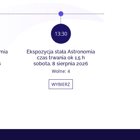
13:30
omia
Ekspozycja stała Astronomia
Ekspozycja
czas trwania ok 1,5 h
czas tr
6
sobota, 8 sierpnia 2026
sobota, 
Wolne: 4
W
WYBIERZ