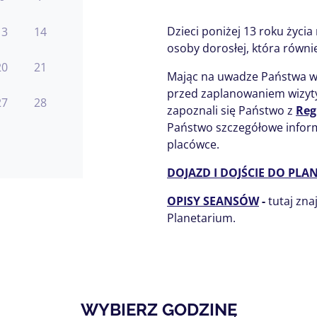
Dzieci poniżej 13 roku życia
13
14
osoby dorosłej, która równie
20
21
Mając na uwadze Państwa w
przed zaplanowaniem wizyty
27
28
zapoznali się Państwo z
Reg
Państwo szczegółowe inform
placówce.
DOJAZD I DOJŚCIE DO PL
OPISY SEANSÓW
-
tutaj zna
Planetarium.
WYBIERZ GODZINĘ