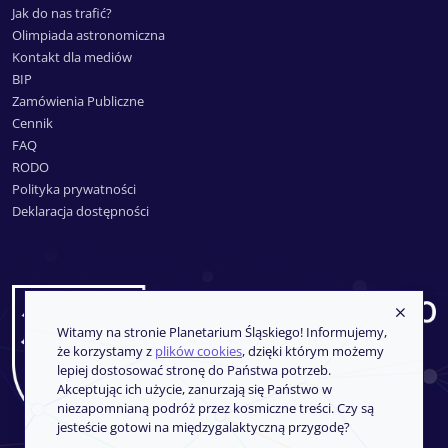
Jak do nas trafić?
Olimpiada astronomiczna
Kontakt dla mediów
BIP
Zamówienia Publiczne
Cennik
FAQ
RODO
Polityka prywatności
Deklaracja dostępności
Witamy na stronie Planetarium Śląskiego! Informujemy,
że korzystamy z
plików cookies
, dzięki którym możemy
lepiej dostosować stronę do Państwa potrzeb.
Akceptując ich użycie, zanurzają się Państwo w
niezapomnianą podróż przez kosmiczne treści. Czy są
jesteście gotowi na międzygalaktyczną przygodę?