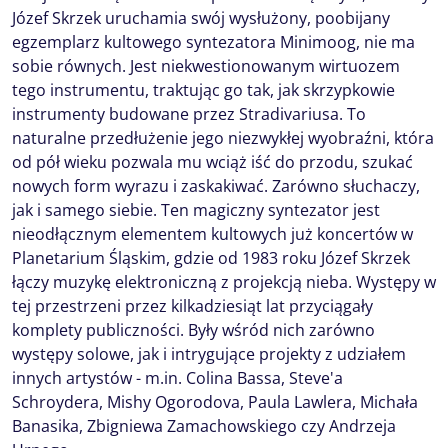
Józef Skrzek uruchamia swój wysłużony, poobijany
egzemplarz kultowego syntezatora Minimoog, nie ma
sobie równych. Jest niekwestionowanym wirtuozem
tego instrumentu, traktując go tak, jak skrzypkowie
instrumenty budowane przez Stradivariusa. To
naturalne przedłużenie jego niezwykłej wyobraźni, która
od pół wieku pozwala mu wciąż iść do przodu, szukać
nowych form wyrazu i zaskakiwać. Zarówno słuchaczy,
jak i samego siebie. Ten magiczny syntezator jest
nieodłącznym elementem kultowych już koncertów w
Planetarium Śląskim, gdzie od 1983 roku Józef Skrzek
łączy muzykę elektroniczną z projekcją nieba. Występy w
tej przestrzeni przez kilkadziesiąt lat przyciągały
komplety publiczności. Były wśród nich zarówno
występy solowe, jak i intrygujące projekty z udziałem
innych artystów - m.in. Colina Bassa, Steve'a
Schroydera, Mishy Ogorodova, Paula Lawlera, Michała
Banasika, Zbigniewa Zamachowskiego czy Andrzeja