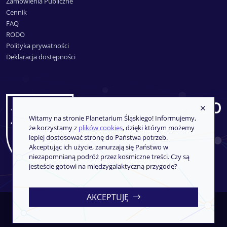
Zamówienia Publiczne
Cennik
FAQ
RODO
Polityka prywatności
Deklaracja dostępności
Witamy na stronie Planetarium Śląskiego! Informujemy,
że korzystamy z
plików cookies
, dzięki którym możemy
lepiej dostosować stronę do Państwa potrzeb.
Akceptując ich użycie, zanurzają się Państwo w
niezapomnianą podróż przez kosmiczne treści. Czy są
jesteście gotowi na międzygalaktyczną przygodę?
AKCEPTUJĘ
Copyright © 2013-2026
SoftCOM
- System sprzedaży i rezerwacji
biletów
iKSORIS