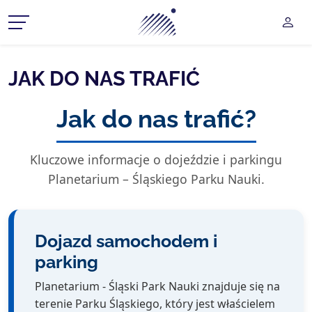
Planetarium Śląski Park Na
UŻY
CZ MENU ROZWIJANE
JAK DO NAS TRAFIĆ
CZ MENU ROZWIJANE
Jak do nas trafić?
CZ MENU ROZWIJANE
Kluczowe informacje o dojeździe i parkingu
CZ MENU ROZWIJANE
Planetarium – Śląskiego Parku Nauki.
CZ MENU ROZWIJANE
Dojazd samochodem i
parking
Planetarium - Śląski Park Nauki znajduje się na
terenie Parku Śląskiego, który jest właścielem