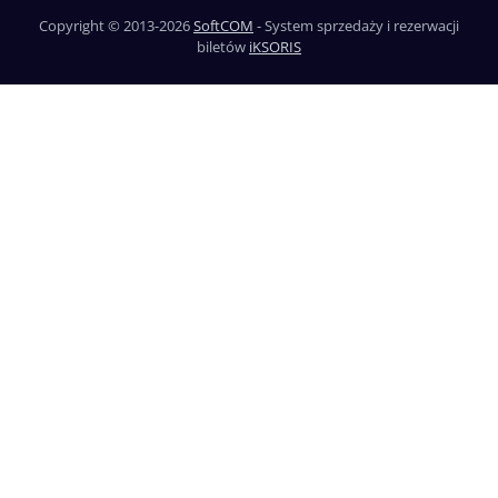
Copyright © 2013-2026
SoftCOM
- System sprzedaży i rezerwacji
biletów
iKSORIS