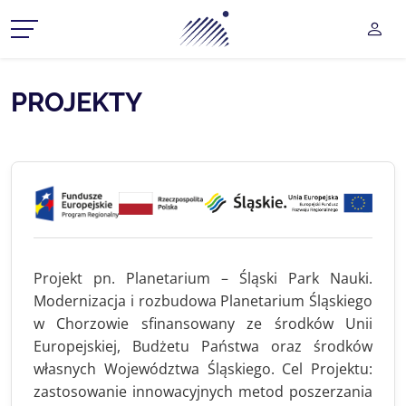
Planetarium Śląski Park Na
UŻY
CZ MENU ROZWIJANE
PROJEKTY
CZ MENU ROZWIJANE
CZ MENU ROZWIJANE
CZ MENU ROZWIJANE
CZ MENU ROZWIJANE
Projekt pn. Planetarium – Śląski Park Nauki.
Modernizacja i rozbudowa Planetarium Śląskiego
w Chorzowie sfinansowany ze środków Unii
Europejskiej, Budżetu Państwa oraz środków
własnych Województwa Śląskiego. Cel Projektu:
zastosowanie innowacyjnych metod poszerzania