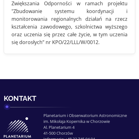
Zwiększania Odporności w ramach projektu
"Zbudowanie systemu koordynacji i
monitorowania regionalnych działań na rzecz
kształcenia zawodowego, szkolnictwa wyższego
oraz uczenia się przez całe życie, w tym uczenia
się dorosłych” nr KPO/22/LLL/W/0012.
KONTAKT
Planetarium i Obserwatorium Astronomiczne
im. Mikołaja Kopernika w Chorzowie
Al. Planetarium 4
41-500 Chorzów
Informacja: +48 32 745 04 04