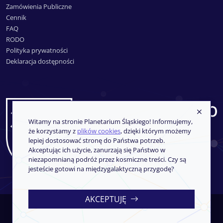
Zamówienia Publiczne
Cennik
FAQ
RODO
Polityka prywatności
Deklaracja dostępności
Witamy na stronie Planetarium Śląskiego! Informujemy,
że korzystamy z
plików cookies
, dzięki którym możemy
lepiej dostosować stronę do Państwa potrzeb.
Akceptując ich użycie, zanurzają się Państwo w
niezapomnianą podróż przez kosmiczne treści. Czy są
jesteście gotowi na międzygalaktyczną przygodę?
AKCEPTUJĘ
Copyright © 2013-2026
SoftCOM
- System sprzedaży i rezerwacji
biletów
iKSORIS