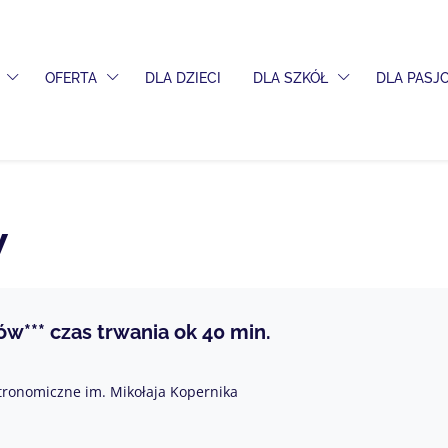
PRZEŁĄCZ MENU ROZWIJANE
PRZEŁĄCZ MENU ROZWIJANE
PRZEŁĄCZ MENU
OFERTA
DLA DZIECI
DLA SZKÓŁ
DLA PAS
W
ów*** czas trwania ok 40 min.
tronomiczne im. Mikołaja Kopernika