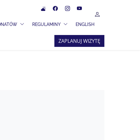
Meteo
Facebook
Instagram
YouTube
UŻYTKOWNIK
 ROZWIJANE
PRZEŁĄCZ MENU ROZWIJANE
PRZEŁĄCZ MENU ROZWIJANE
JONATÓW
REGULAMINY
ENGLISH
ZAPLANUJ WIZYTĘ