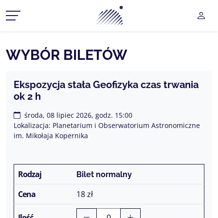
Planetarium Śląski Park Na
UŻY
CZ MENU ROZWIJANE
WYBÓR BILETÓW
CZ MENU ROZWIJANE
Ekspozycja stała Geofizyka czas trwania
ok 2 h
CZ MENU ROZWIJANE
środa, 08 lipiec 2026, godz. 15:00
CZ MENU ROZWIJANE
Lokalizacja: Planetarium i Obserwatorium Astronomiczne
im. Mikołaja Kopernika
CZ MENU ROZWIJANE
Bilet normalny
18 zł