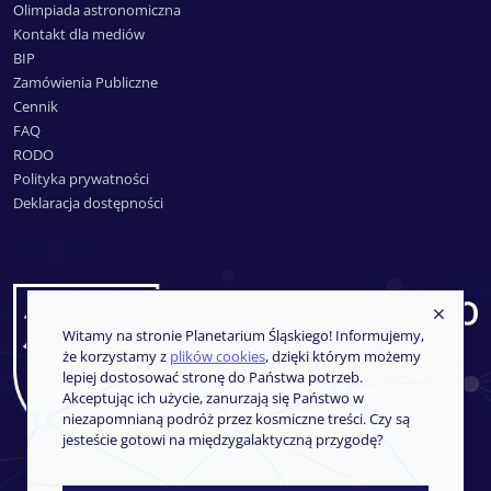
Olimpiada astronomiczna
Kontakt dla mediów
BIP
Zamówienia Publiczne
Cennik
FAQ
RODO
Polityka prywatności
Deklaracja dostępności
Witamy na stronie Planetarium Śląskiego! Informujemy,
że korzystamy z
plików cookies
, dzięki którym możemy
lepiej dostosować stronę do Państwa potrzeb.
Akceptując ich użycie, zanurzają się Państwo w
niezapomnianą podróż przez kosmiczne treści. Czy są
jesteście gotowi na międzygalaktyczną przygodę?