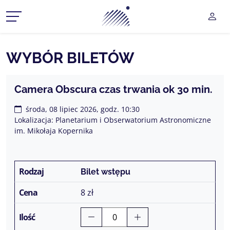
Planetarium Śląski Park Na
UŻY
CZ MENU ROZWIJANE
WYBÓR BILETÓW
CZ MENU ROZWIJANE
Camera Obscura czas trwania ok 30 min.
CZ MENU ROZWIJANE
środa, 08 lipiec 2026, godz. 10:30
Lokalizacja: Planetarium i Obserwatorium Astronomiczne
CZ MENU ROZWIJANE
im. Mikołaja Kopernika
CZ MENU ROZWIJANE
Bilet wstępu
8 zł