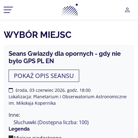
Planetarium Śląski Park Na
UŻY
CZ MENU ROZWIJANE
WYBÓR MIEJSC
CZ MENU ROZWIJANE
Seans Gwiazdy dla opornych - gdy nie
było GPS PL EN
CZ MENU ROZWIJANE
POKAŻ OPIS SEANSU
CZ MENU ROZWIJANE
CZ MENU ROZWIJANE
środa, 03 czerwiec 2026, godz. 18:00
Lokalizacja: Planetarium i Obserwatorium Astronomiczne
im. Mikołaja Kopernika
Inne:
Słuchawki (Dostępna liczba: 100)
Legenda