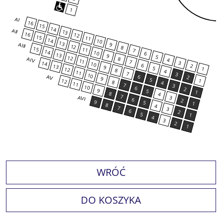
1
AI
16
15
14
AII
13
16
12
15
11
14
10
13
9
AIII
12
8
15
11
7
14
10
6
13
9
5
12
8
4
AIV
11
7
3
14
10
6
2
13
9
5
1
12
8
4
11
7
3
10
6
2
AV
9
5
1
12
8
4
11
7
3
10
6
2
9
5
1
8
4
7
3
AVI
6
2
9
5
1
8
4
7
3
6
2
5
1
4
3
2
1
WRÓĆ
DO KOSZYKA