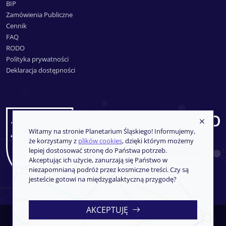
BIP
Zamówienia Publiczne
Cennik
FAQ
RODO
Polityka prywatności
Deklaracja dostępności
Witamy na stronie Planetarium Śląskiego! Informujemy,
że korzystamy z
plików cookies
, dzięki którym możemy
lepiej dostosować stronę do Państwa potrzeb.
Akceptując ich użycie, zanurzają się Państwo w
niezapomnianą podróż przez kosmiczne treści. Czy są
jesteście gotowi na międzygalaktyczną przygodę?
AKCEPTUJĘ
Copyright © 2013-2026
SoftCOM
- System sprzedaży i rezerwacji