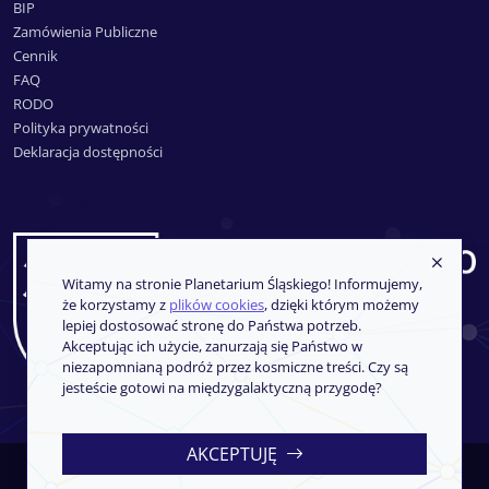
BIP
Zamówienia Publiczne
Cennik
FAQ
RODO
Polityka prywatności
Deklaracja dostępności
Witamy na stronie Planetarium Śląskiego! Informujemy,
że korzystamy z
plików cookies
, dzięki którym możemy
lepiej dostosować stronę do Państwa potrzeb.
Akceptując ich użycie, zanurzają się Państwo w
niezapomnianą podróż przez kosmiczne treści. Czy są
jesteście gotowi na międzygalaktyczną przygodę?
AKCEPTUJĘ
Copyright © 2013-2026
SoftCOM
- System sprzedaży i rezerwacji