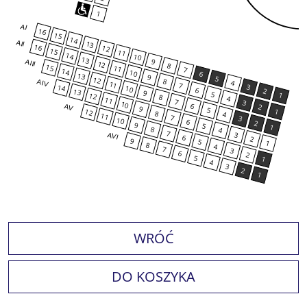
1
AI
16
15
14
AII
13
16
12
15
11
14
10
13
9
AIII
12
8
15
11
7
14
10
6
13
9
5
12
8
4
AIV
11
7
3
14
10
6
2
13
9
5
1
12
8
4
11
7
3
10
6
2
AV
9
5
1
12
8
4
11
7
3
10
6
2
9
5
1
8
4
7
3
AVI
6
2
9
5
1
8
4
7
3
6
2
5
1
4
3
2
1
WRÓĆ
DO KOSZYKA