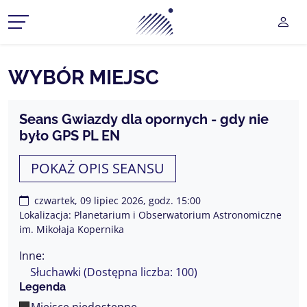
Planetarium Śląski Park Na
UŻY
CZ MENU ROZWIJANE
WYBÓR MIEJSC
CZ MENU ROZWIJANE
Seans Gwiazdy dla opornych - gdy nie
było GPS PL EN
CZ MENU ROZWIJANE
POKAŻ OPIS SEANSU
CZ MENU ROZWIJANE
CZ MENU ROZWIJANE
czwartek, 09 lipiec 2026, godz. 15:00
Lokalizacja: Planetarium i Obserwatorium Astronomiczne
im. Mikołaja Kopernika
Inne:
Słuchawki (Dostępna liczba: 100)
Legenda