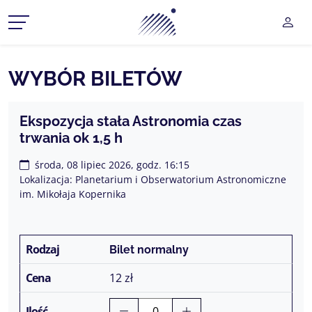
Planetarium Śląski Park Na
UŻY
CZ MENU ROZWIJANE
WYBÓR BILETÓW
CZ MENU ROZWIJANE
Ekspozycja stała Astronomia czas
trwania ok 1,5 h
CZ MENU ROZWIJANE
środa, 08 lipiec 2026, godz. 16:15
CZ MENU ROZWIJANE
Lokalizacja: Planetarium i Obserwatorium Astronomiczne
im. Mikołaja Kopernika
CZ MENU ROZWIJANE
Bilet normalny
12 zł