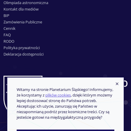
Olimpiada astronomiczna
Kontakt dla mediów
BIP
Zamówienia Publiczne
Cennik
FAQ
RODO
Polityka prywatności
Deklaracja dostępności
Witamy na stronie Planetarium Śląskiego! Informujemy,
że korzystamy z
plików cookies
, dzięki którym możemy
lepiej dostosować stronę do Państwa potrzeb.
Akceptując ich użycie, zanurzają się Państwo w
niezapomnianą podróż przez kosmiczne treści. Czy są
jesteście gotowi na międzygalaktyczną przygodę?